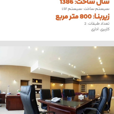
سال ساخت
:
1386
سیستم ساخت
:
سیستم LSF
زیربنا
:
800 متر مربع
تعداد طبقات
:
2
کاربری
:
اداری