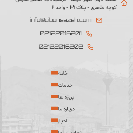
کوچه طاهری - پلاک ۳۱ - واحد ۲
info@cibonsazeh.com
02122016201
02122016202
خانه
خدمات
پروژه ها
درباره ما
اخبار
تماس با ما