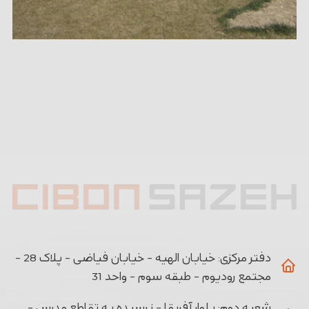
دفتر مرکزی:
خیابان الهیه - خیابان فیاضی - پلاک 28 -
مجتمع رودیوم - طبقه سوم - واحد 31
شعبه دوم:
بلوار آفریقا - نرسیده به تقاطع مدرس -