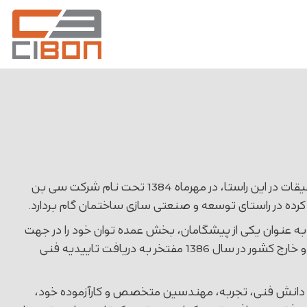
گروه مهندسی سی بن در پایان دهه 70 فعالیت خود را در زمینه طراحی و ساخت سازه های نوین آغاز نمود و پس از انجام تحقیقات در این راستا، در مهرماه 1384 تحت نام شرکت سی بن
رده در راستای توسعه و صنعتی سازی ساختمان گام بردارد.
 در برابر زلزله به عنوان یکی از پیشگامان، بخش عمده توان خود را در جهت
سبک سازی ساختمان گذاشت. این شرکت با تحقیقات علمی متنوع و به روز درباره مباحث مربوط به مصالح سبک رایج داخل و خارج کشور در سال 1386 مفتخر به دریافت تاییدیه فنی
اء به دانش فنی، تجربه، مهندسین متخصص و کارآزموده خود،