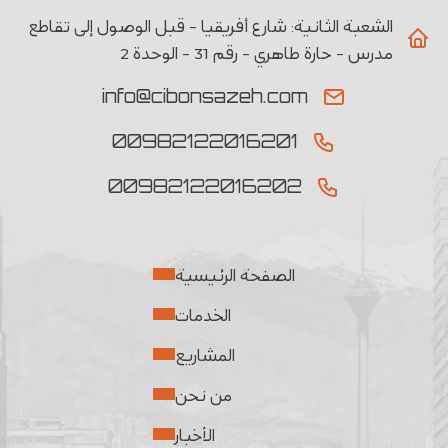
الشعبة الثانیة:
شارع أفريقيا - قبل الوصول إلى تقاطع
مدرس - حارة طاهري - رقم 31 - الوحدة 2
info@cibonsazeh.com
00982122016201
00982122016202
الصفحة الرئيسية
الخدمات
المشاريع
من نحن
الأخبار