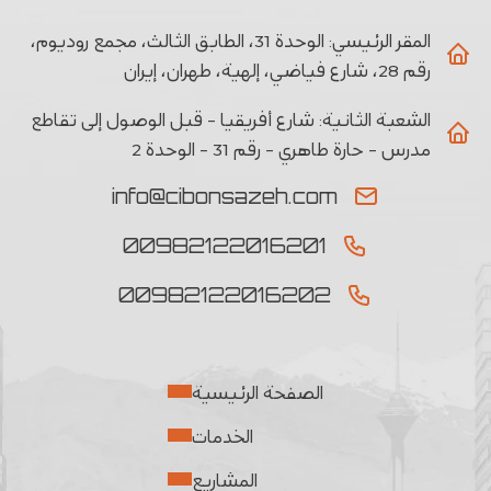
المقر الرئيسي:
الوحدة 31، الطابق الثالث، مجمع روديوم،
رقم 28، شارع فياضي، إلهية، طهران، إيران
الشعبة الثانیة:
شارع أفريقيا - قبل الوصول إلى تقاطع
مدرس - حارة طاهري - رقم 31 - الوحدة 2
info@cibonsazeh.com
00982122016201
00982122016202
الصفحة الرئيسية
الخدمات
المشاريع