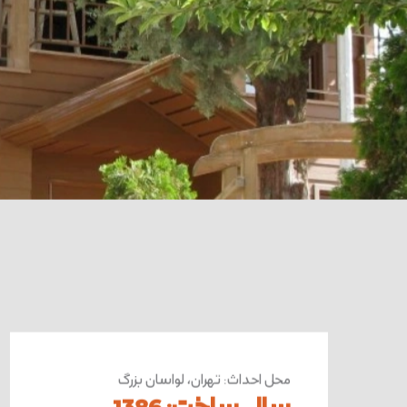
محل احداث
:
تهران، لواسان بزرگ
سال ساخت
:
1386