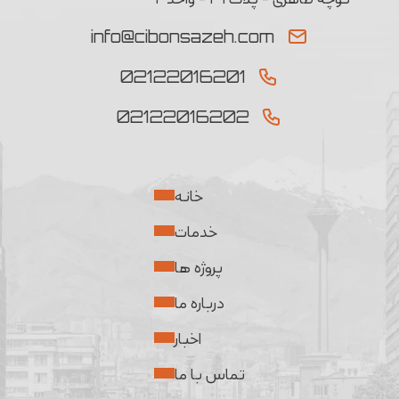
info@cibonsazeh.com
02122016201
02122016202
خانه
خدمات
پروژه ها
درباره ما
اخبار
تماس با ما