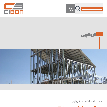
قروقچی
محل احداث
:
اصفهان