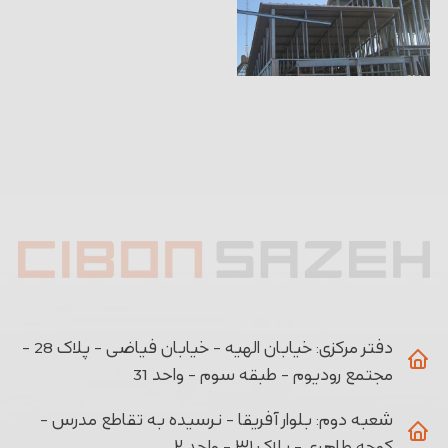
دفتر مرکزی:
خیابان الهیه - خیابان فیاضی - پلاک 28 -
مجتمع رودیوم - طبقه سوم - واحد 31
شعبه دوم:
بلوار آفریقا - نرسیده به تقاطع مدرس -
کوچه طاهری - پلاک ۳۱ - واحد ۲