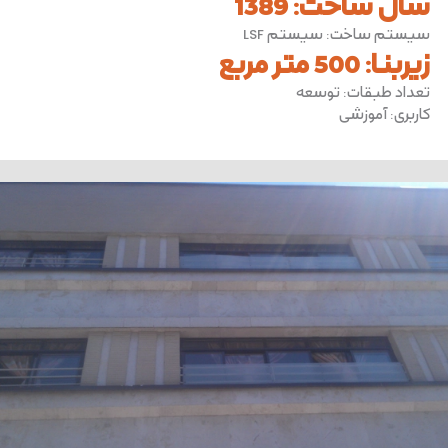
سال ساخت
:
1389
سیستم ساخت
:
سیستم LSF
زیربنا
:
500 متر مربع
تعداد طبقات
:
توسعه
کاربری
:
آموزشی