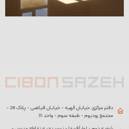
دفتر مرکزی:
خیابان الهیه - خیابان فیاضی - پلاک 28 -
مجتمع رودیوم - طبقه سوم - واحد 31
شعبه دوم:
بلوار آفریقا - نرسیده به تقاطع مدرس -