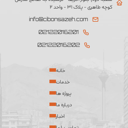
کوچه طاهری - پلاک ۳۱ - واحد ۲
info@cibonsazeh.com
02122016201
02122016202
خانه
خدمات
پروژه ها
درباره ما
اخبار
تماس با ما