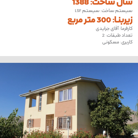
سال ساخت
:
1388
سیستم ساخت
:
سیستم LSF
زیربنا
:
300 متر مربع
کارفرما
:
آقای جرایدی
تعداد طبقات
:
2
کاربری
:
مسکونی