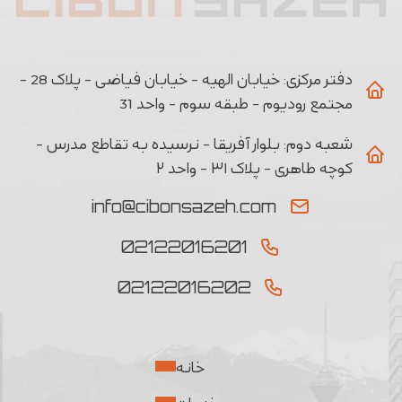
دفتر مرکزی:
خیابان الهیه - خیابان فیاضی - پلاک 28 -
مجتمع رودیوم - طبقه سوم - واحد 31
شعبه دوم:
بلوار آفریقا - نرسیده به تقاطع مدرس -
کوچه طاهری - پلاک ۳۱ - واحد ۲
info@cibonsazeh.com
02122016201
02122016202
خانه
خدمات