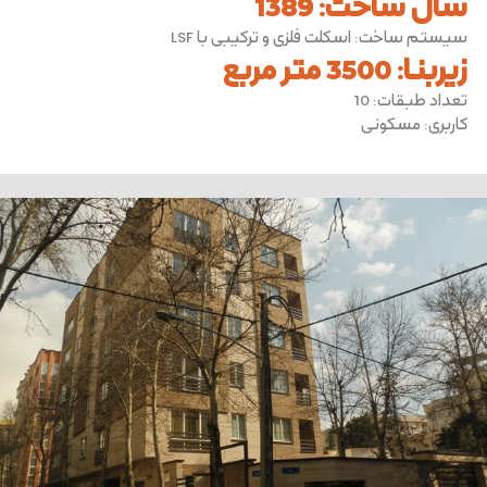
سال ساخت
:
1389
سیستم ساخت
:
اسکلت فلزی و ترکیبی با LSF
زیربنا
:
3500 متر مربع
تعداد طبقات
:
10
کاربری
:
مسکونی