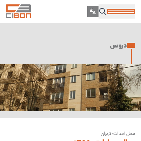
دروس
محل احداث
:
تهران