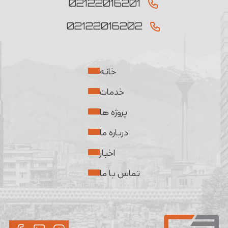
02122016201
02122016202
خانه
خدمات
پروژه ها
درباره ما
اخبار
تماس با ما