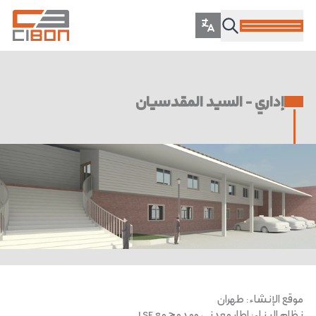
إداري - السيد المقدسيان
موقع الإنشاء
:
طهران
نظام البناء
:
إطار معدني ومدمج مع LSF