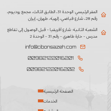
المقر الرئيسي:
الوحدة 31، الطابق الثالث، مجمع روديوم،
رقم 28، شارع فياضي، إلهية، طهران، إيران
الشعبة الثانیة:
شارع أفريقيا - قبل الوصول إلى تقاطع
مدرس - حارة طاهري - رقم 31 - الوحدة 2
info@cibonsazeh.com
00982122016201
00982122016202
الصفحة الرئيسية
الخدمات
المشاريع