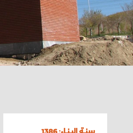
سنة البناء
:
1386