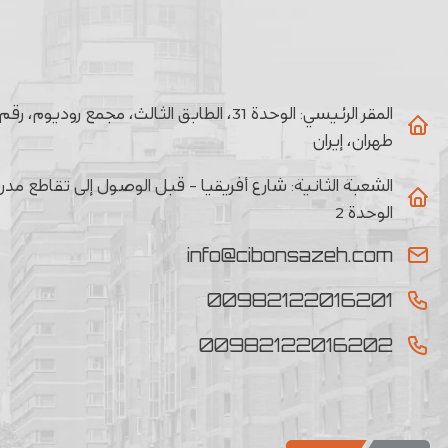
المقر الرئيسي:
طهران، إيران
الشعبة الثانیة:
الوحدة 2
info@cibonsazeh.com
00982122016201
00982122016202