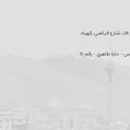
الوحدة 31، الطابق الثالث، مجمع روديوم، رقم 28، شارع فياضي، إلهية،
شارع أفريقيا - قبل الوصول إلى تقاطع مدرس - حارة طاهري - رقم 31 -