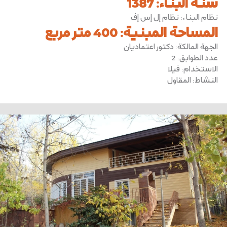
سنة البناء
:
1387
نظام البناء
:
نظام إل إس إف
المساحة المبنية
:
400 متر مربع
الجهة المالكة
:
دكتور اعتماديان
عدد الطوابق
:
2
الاستخدام
:
فيلا
النشاط
:
المقاول