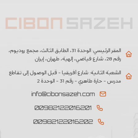
المقر الرئيسي:
الوحدة 31، الطابق الثالث، مجمع روديوم،
رقم 28، شارع فياضي، إلهية، طهران، إيران
الشعبة الثانیة:
شارع أفريقيا - قبل الوصول إلى تقاطع
مدرس - حارة طاهري - رقم 31 - الوحدة 2
info@cibonsazeh.com
00982122016201
00982122016202