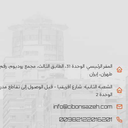
المقر الرئيسي:
طهران، إيران
الشعبة الثانیة:
الوحدة 2
info@cibonsazeh.com
00982122016201