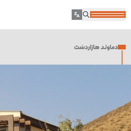
دماوند هازاردشت