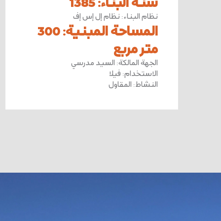
سنة البناء
:
1385
نظام البناء
:
نظام إل إس إف
المساحة المبنية
:
300
متر مربع
الجهة المالكة
:
السيد مدرسي
الاستخدام
:
فيلا
النشاط
:
المقاول