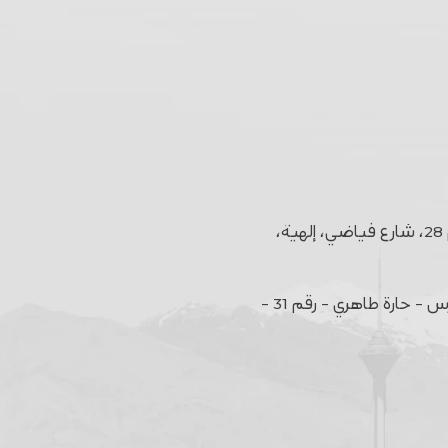
الوحدة 31، الطابق الثالث، مجمع روديوم، رقم 28، شارع فياضي، إلهية،
شارع أفريقيا - قبل الوصول إلى تقاطع مدرس - حارة طاهري - رقم 31 -