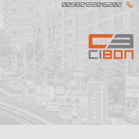
00982122016202