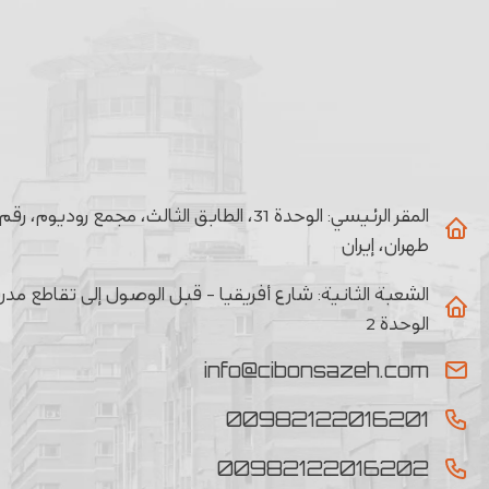
المقر الرئيسي:
طهران، إيران
الشعبة الثانیة:
الوحدة 2
info@cibonsazeh.com
00982122016201
00982122016202