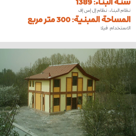
سنة البناء
:
1389
نظام البناء
:
نظام إل إس إف
المساحة المبنية
:
300 متر مربع
الاستخدام
:
فيلا