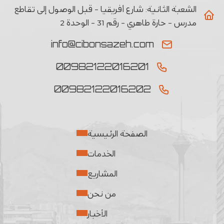
الشعبة الثانیة:
شارع أفريقيا - قبل الوصول إلى تقاطع
مدرس - حارة طاهري - رقم 31 - الوحدة 2
info@cibonsazeh.com
00982122016201
00982122016202
الصفحة الرئيسية
الخدمات
المشاريع
من نحن
الأخبار