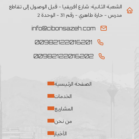
الشعبة الثانیة:
شارع أفريقيا - قبل الوصول إلى تقاطع
مدرس - حارة طاهري - رقم 31 - الوحدة 2
info@cibonsazeh.com
00982122016201
00982122016202
الصفحة الرئيسية
الخدمات
المشاريع
من نحن
الأخبار