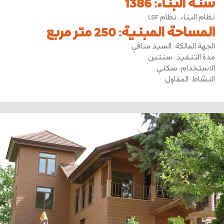
سنة البناء
:
1386
نظام البناء
:
نظام LSF
المساحة المبنية
:
250 متر مربع
الجهة المالكة
:
السيد منافي
مدة التنفيذ
:
سنتين
الاستخدام
:
سكني
النشاط
:
المقاول