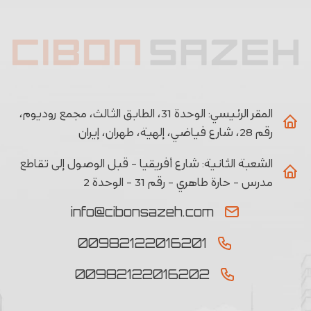
المقر الرئيسي:
الوحدة 31، الطابق الثالث، مجمع روديوم،
رقم 28، شارع فياضي، إلهية، طهران، إيران
الشعبة الثانیة:
شارع أفريقيا - قبل الوصول إلى تقاطع
مدرس - حارة طاهري - رقم 31 - الوحدة 2
info@cibonsazeh.com
00982122016201
00982122016202