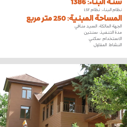
سنة البناء
:
1386
نظام البناء
:
نظام LSF
المساحة المبنية
:
250 متر مربع
الجهة المالكة
:
السيد منافي
مدة التنفيذ
:
سنتين
الاستخدام
:
سكني
النشاط
:
المقاول