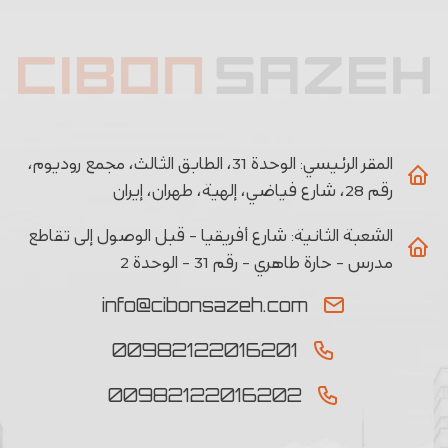
المقر الرئيسي:
الوحدة 31، الطابق الثالث، مجمع روديوم،
رقم 28، شارع فياضي، إلهية، طهران، إيران
الشعبة الثانیة:
شارع أفريقيا - قبل الوصول إلى تقاطع
مدرس - حارة طاهري - رقم 31 - الوحدة 2
info@cibonsazeh.com
00982122016201
00982122016202