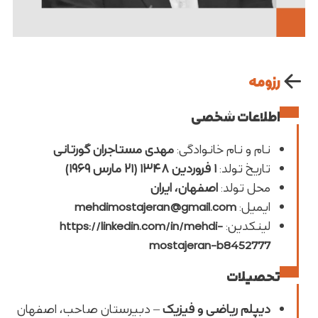
رزومه
اطلاعات شخصی
نام و نام خانوادگی
:
مهدی مستاجران گورتانی
تاریخ تولد
:
۱ فروردین ۱۳۴۸ (۲۱ مارس ۱۹۶۹)
محل تولد
:
اصفهان، ایران
ایمیل
:
mehdimostajeran@gmail.com
لینکدین
:
https://linkedin.com/in/mehdi-
mostajeran-b8452777
تحصیلات
دیپلم ریاضی و فیزیک
–
دبیرستان صاحب، اصفهان