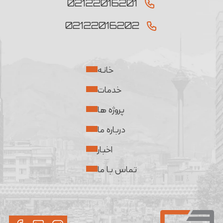
02122016201
02122016202
خانه
خدمات
پروژه ها
درباره ما
اخبار
تماس با ما