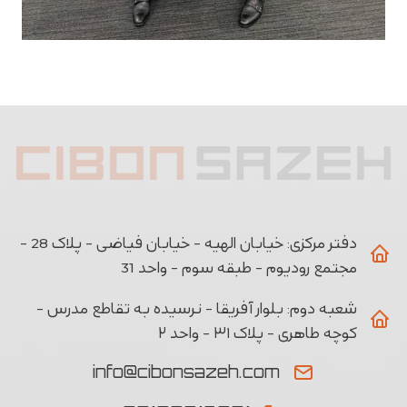
دفتر مرکزی:
خیابان الهیه - خیابان فیاضی - پلاک 28 -
مجتمع رودیوم - طبقه سوم - واحد 31
شعبه دوم:
بلوار آفریقا - نرسیده به تقاطع مدرس -
کوچه طاهری - پلاک ۳۱ - واحد ۲
info@cibonsazeh.com